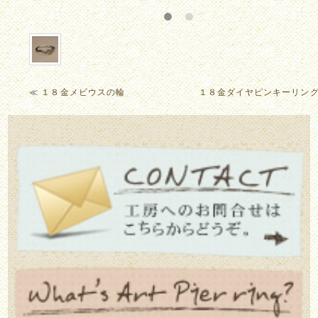
≪
１８金メビウスの輪
１８金ダイヤピンキーリン