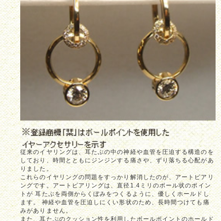
従来のイヤリングは、耳たぶの中の神経や血管を圧迫する構造のを
しており、時間とともにジンジンする痛さや、ずり落ちる心配があ
りました。
これらのイヤリングの問題をすっかり解消したのが、アートピアリ
ングです。アートピアリングは、直径1.4ミリのボール状のポイン
トが 耳たぶを両側からくぼみをつくるように、優しくホールドし
ます。 神経や血管を圧迫しにくい形状のため、長時間つけても痛
みがありません。
また、耳たぶのクッション性を利用したボールポイントのホールド