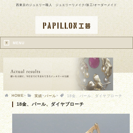
西東京のジュエリー職人 ジュエリーリメイク/加工/オーダーメイド
MENU
HOME
>
>
>
実績
パール
18金、パール、ダイヤブローチ
18金、パール、ダイヤブローチ