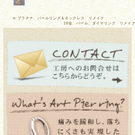
≪
プラチナ、パールリング＆ネックレス リメイク
18金、パール、ダイヤリング リメイ